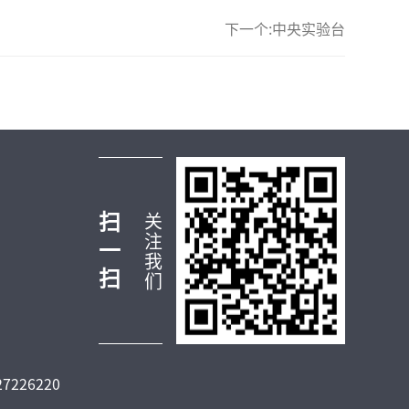
下一个:中央实验台
扫
关
注
一
我
扫
们
7226220